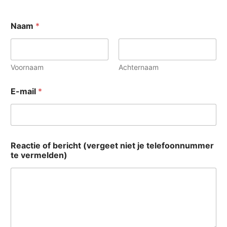
Naam
*
Voornaam
Achternaam
o
E-mail
*
f
v
e
r
m
e
Reactie of bericht (vergeet niet je telefoonnummer
l
te vermelden)
d
e
n
)
t
e
l