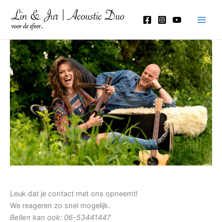
Ga
naar
de
inhoud
Leuk dat je contact met ons opneemt!
We reageren zo snel mogelijk.
Bellen kan ook: 06-53441447